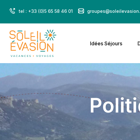
tel : +33 (0)5 65 58 46 01
groupes@soleilevasion.
Idées Séjours
D
Polit