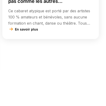
pas comme les autres…
Ce cabaret atypique est porté par des artistes
100 % amateurs et bénévoles, sans aucune
formation en chant, danse ou théâtre. Tous
exercent des métiers sans lien avec le monde
En savoir plus
du spectacle, mais unissent leurs talents et
leur enthousiasme pour créer un véritable
show, sincère et vivant. Pas de prompteurs,
pas de micros truqueurs : […]