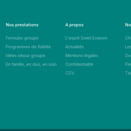
Nos prestations
A propos
No
Formules groupe
L'esprit Soleil Evasion
Ch
Programmes de fidélité
Actualités
Le
Idées séjour groupe
Mentions légales
Do
En famille, en duo, en solo
Confidentialité
Fl
CGV
To