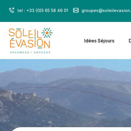
tel : +33 (0)5 65 58 46 01
groupes@soleilevasion.
Idées Séjours
D