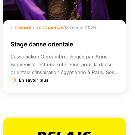
18 février 2026
DOMAINE DU ROC NANTAIS
Stage danse orientale
L’association Ocréambre, dirigée par Anne
Benveniste, est une référence pour la danse
orientale d’inspiration égyptienne à Paris. Ses
stages se distinguent par une approche
En savoir plus
profonde, mêlant technique, interprétation
musicale et improvisation. L’association
organise des séjours longs pour approfondir la
pratique dans des cadres inspirants : Du 25
juillet au 1er août 2026. Contact par email