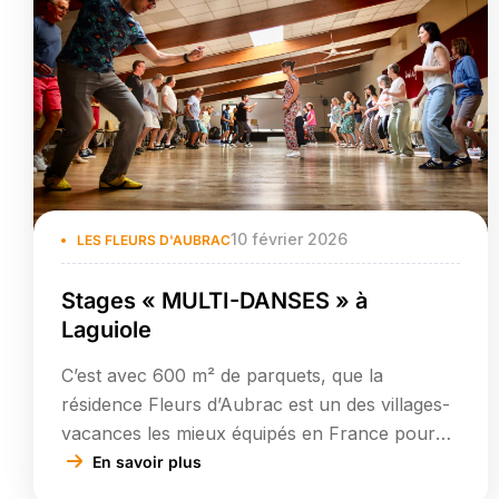
10 février 2026
LES FLEURS D'AUBRAC
Stages « MULTI-DANSES » à
Laguiole
C’est avec 600 m² de parquets, que la
résidence Fleurs d’Aubrac est un des villages-
vacances les mieux équipés en France pour
accueillir des stages de danse tout au long de
En savoir plus
la saison et plus particulièrement en été avec