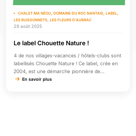
,
,
,
CHALET MA NÉOU
DOMAINE DU ROC NANTAIS
LABEL
,
LES BUISSONNETS
LES FLEURS D'AUBRAC
29 août 2025
Le label Chouette Nature !
4 de nos villages-vacances / hôtels-clubs sont
labellisés Chouette Nature ! Ce label, crée en
2004, est une démarche pionnière de
développement durable dans le secteur du
En savoir plus
tourisme associatif en France. Il témoigne
notamment de la volonté constante de notre
réseau, depuis sa création il y a plus de 70
ans, de contribuer à un aménagement
harmonieux […]