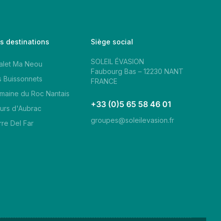
s destinations
Siège social
SOLEIL ÉVASION
alet Ma Neou
Faubourg Bas – 12230 NANT
s Buissonnets
FRANCE
maine du Roc Nantais
+33 (0)5 65 58 46 01
eurs d'Aubrac
groupes@soleilevasion.fr
rre Del Far