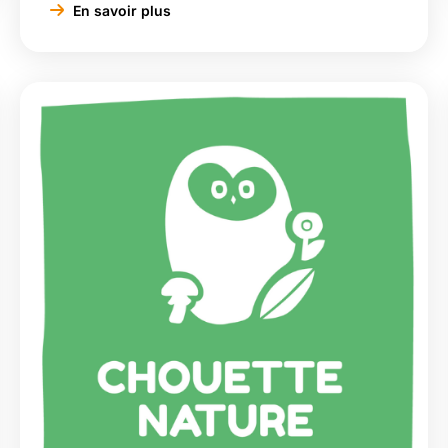
chaque année des milliers de visiteurs
En savoir plus
passionnés par les traditions pastorales.
Chaque 25 mai, jour de la Saint-Urbain, les
troupeaux de vaches Aubrac, décorées de
fleurs et de rubans colorés, montent en […]