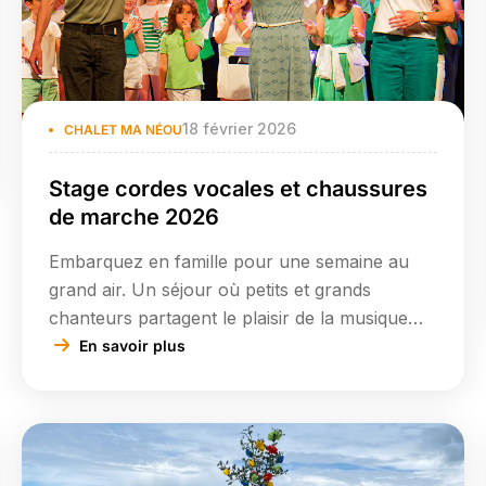
18 février 2026
CHALET MA NÉOU
Stage cordes vocales et chaussures
de marche 2026
Embarquez en famille pour une semaine au
grand air. Un séjour où petits et grands
chanteurs partagent le plaisir de la musique
dans un cadre magnifique. Pour la 15e édition
En savoir plus
de ce stage, Sabine Argaut et Pierre Calmelet
vous ont concocté un programme musical
diversifié et vivifiant : musique savante,
chanson contemporaine, pièces en