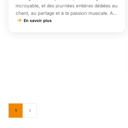
incroyable, et des journées entières dédiées au
chant, au partage et à la passion musicale. Au
programme : Un concert variété enflammé au
En savoir plus
cabaret, avec un public endiablé ! Un concert
lyrique émouvant dans la magnifique église du
village. Cette semaine intensive s’est achevée
aujourd’hui… et quel bonheur […]
1
2