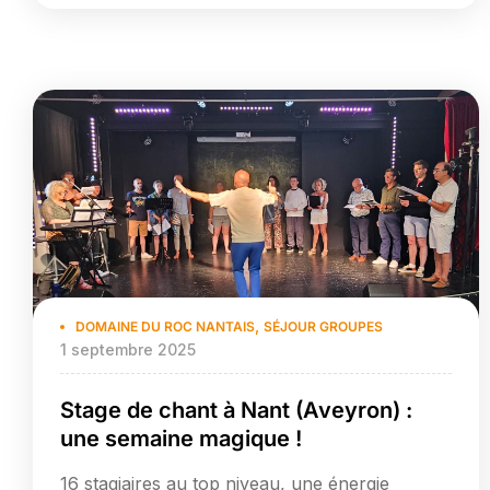
notamment le Rock Swing Boogie RendezVous
(organisateur Stéphane OLIVE), un stage
intensif de danse swing, combinant rock, […]
,
DOMAINE DU ROC NANTAIS
SÉJOUR GROUPES
1 septembre 2025
Stage de chant à Nant (Aveyron) :
une semaine magique !
16 stagiaires au top niveau, une énergie