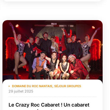
les passionnés de deux-roues pour une
expérience inoubliable. Que vous voyagiez en
groupe ou en solo, nous mettons un point
d’honneur à offrir un […]
,
DOMAINE DU ROC NANTAIS
SÉJOUR GROUPES
29 juillet 2025
Le Crazy Roc Cabaret ! Un cabaret