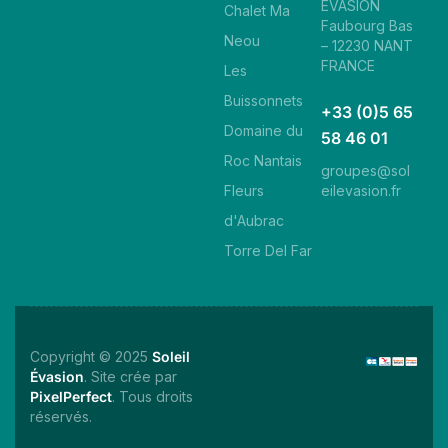
ÉVASION
Chalet Ma
Faubourg Bas
Neou
– 12230 NANT
FRANCE
Les
Buissonnets
+33 (0)5 65
Domaine du
58 46 01
Roc Nantais
groupes@sol
eilevasion.fr
Fleurs
d'Aubrac
Torre Del Far
Copyright © 2025
Soleil
Évasion
. Site crée par
PixelPerfect
. Tous droits
réservés.