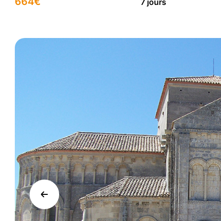
664
€
7 jours