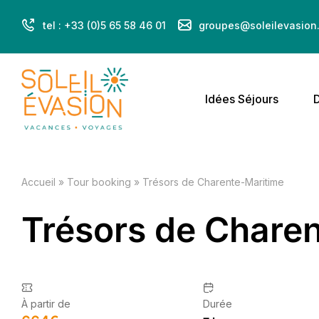
tel : +33 (0)5 65 58 46 01
groupes@soleilevasion.
Idées Séjours
D
Accueil
»
Tour booking
»
Trésors de Charente-Maritime
Trésors de Chare
À partir de
Durée