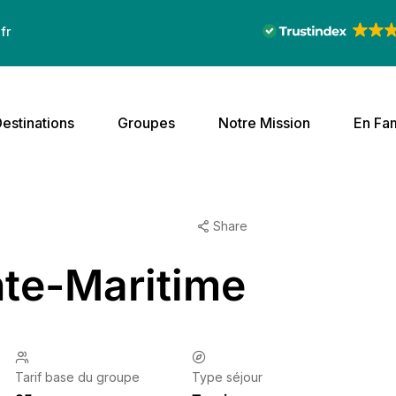
fr
estinations
Groupes
Notre Mission
En Fam
Share
nte-Maritime
Tarif base du groupe
Type séjour