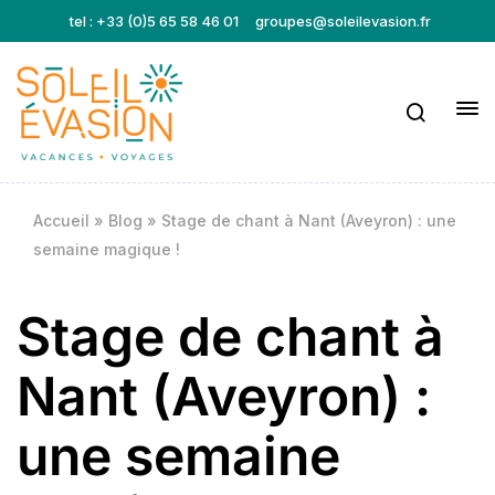
tel : +33 (0)5 65 58 46 01
groupes@soleilevasion.fr
Accueil
»
Blog
»
Stage de chant à Nant (Aveyron) : une
semaine magique !
Stage de chant à
Nant (Aveyron) :
une semaine