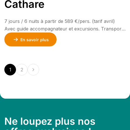
Cathare
7 jours / 6 nuits à partir de 589 €/pers. (tarif avril)
Avec guide accompagnateur et excursions. Transport
en option. Le musée de la préhistoire, Collioure, le
En savoir plus
train jaune de Cerdagne et le Palais des Rois de
Majorque offrent une immersion fascinante dans
l’Histoire. Les caves Byrrh, les châteaux cathares sont
incontournables. Du côté espagnol, […]
1
2
Ne loupez plus nos