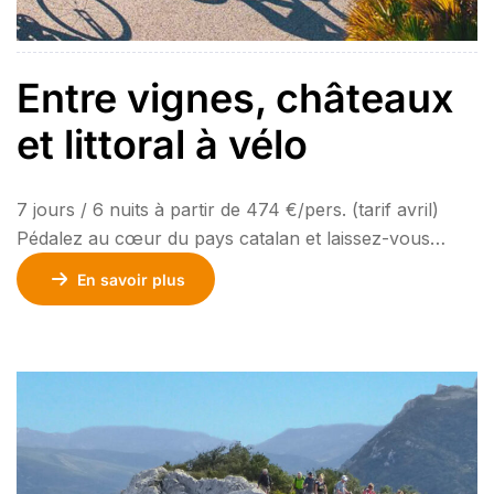
Entre vignes, châteaux
et littoral à vélo
7 jours / 6 nuits à partir de 474 €/pers. (tarif avril)
Pédalez au cœur du pays catalan et laissez-vous
guider à travers des paysages contrastés, entre mer et
En savoir plus
montagne. Roulez à travers les vignobles de Tautavel,
avant de gravir les routes menant aux châteaux
cathares, témoins d’une histoire fascinante. Suivez la
Côte Vermeille, où […]