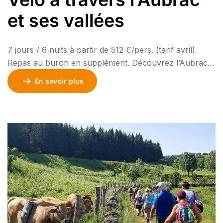
et ses vallées
7 jours / 6 nuits à partir de 512 €/pers. (tarif avril)
Repas au buron en supplément. Découvrez l’Aubrac
et ses vallées à vélo, à travers ses paysages sauvages
En savoir plus
et ses bourgs pittoresques. Roulez jusqu’à Laguiole,
explorez les villages historiques d’Aubrac, Saint Urcize
et Nasbinals, et admirez la vallée du Lot. Traversez le
Canyon de […]