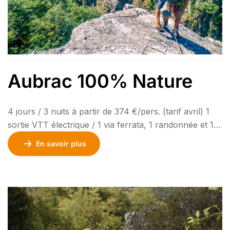
Aubrac 100% Nature
4 jours / 3 nuits à partir de 374 €/pers. (tarif avril) 1
sortie VTT électrique / 1 via ferrata, 1 randonnée et 1
déjeuner en buron inclus. Transport en option.
En savoir plus
Découvrez l’Aubrac à pied, à vélo ou à cheval sur les
nombreux sentiers dédiés à la randonnée, dont
l’emblématique chemin de St-Jacques de Compostelle
[…]