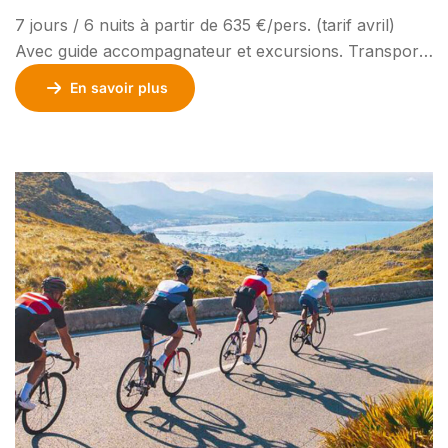
7 jours / 6 nuits à partir de 635 €/pers. (tarif avril)
Avec guide accompagnateur et excursions. Transport
en option. Ces terres authentiques pastorales sont le
En savoir plus
berceau du célèbre couteau d’Aubrac, ainsi que de la
coopérative fromagère qui a permis à l’aligot de
conquérir Paris. Parcourez les villages mythiques, où
le chemin de Saint-Jacques-de-Compostelle croise […]