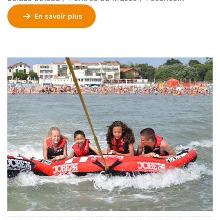
d’escalade ou rafting / 1 randonnée / 1 dégustation des
En savoir plus
vins de Tautavel inclus. Transport en option. Vous
recherchez des loisirs, visites, balades, sports, parcs
accrobranches, sports de glisse, canyoning ou autre
[…]