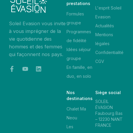
prestations
L'esprit Soleil
Formules
Evasion
groupe
Soleil Evasion vous invite
Actualités
à vous imprégner de la
Programmes
Mentions
vie quotidienne des
de fidélité
légales
hommes et des femmes
Idées séjour
Confidentialité
qui façonnent nos pays.
groupe
CGV
En famille, en
duo, en solo
Nos
Siège social
destinations
SOLEIL
ÉVASION
Chalet Ma
Faubourg Bas
Neou
– 12230 NANT
FRANCE
Les